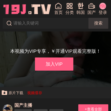
首页
分类
韩国
国产
登录
搜索
本视频为VIP专享，￥开通VIP观看完整版！
加入VIP
原片下载
视频缓存
国产主播
+查看全部