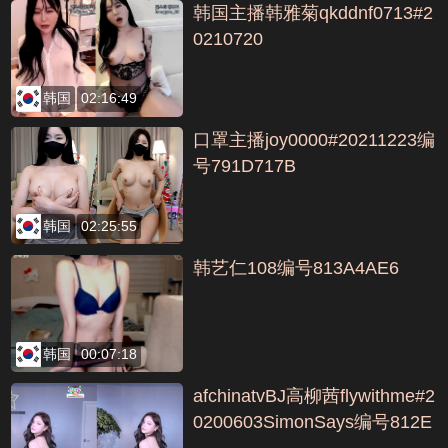
韩国主播韩雅菊qkddnf0713#2
0210720
韩国
02:16:49
口罩主播joy0000#20211223编
号791D717B
韩国
02:25:55
韩艺仁108编号813A4AE6
韩国
00:07:18
afchinatvBJ高柳茜flywithme#2
0200603SimonSays编号812E
B402