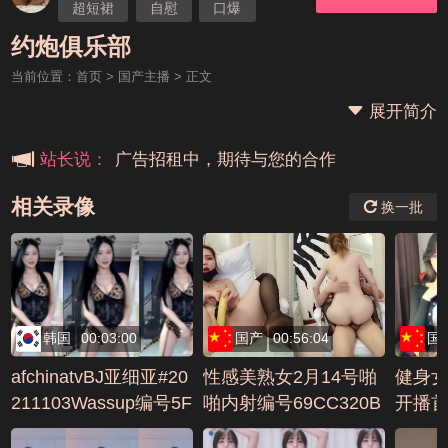
超短裙
自慰
口爆
本站大事件(19j网站发展历程)
国产主播
约炮俱乐部
当前位置：
首页
>
国产主播
> 正文
新手报道,扫盲科普帖
展开简介
广告招租中，期待与您的合作
站长说：
相关录像
换一批
韩国
00:03:00
国产
00:56:04
国
afchinatvBJ亚细亚#20
性感美熟女2月14号啪
健身
211103Wassup编号5F
啪内射编号69CC320B
开播
9CA0C0
秀依然