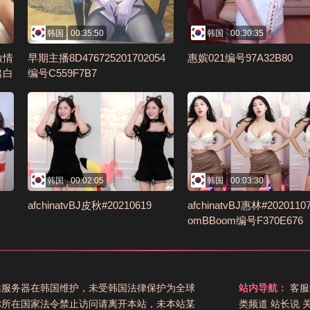
韩国
00:35:50
韩国
00:30:35
激情
早期主播8D476725201702054
惠嫔021编号97A32B80
出白
编号C559F7B7
韩国
00:02:05
韩国
00:03:30
afchinatvBJ皮秋#20210619
afchinatvBJ惠林#2020110
omBBoom编号F370E676
站服务器在韩国维护，未受韩国法律保护为全球
站内导航：
客服
你所在国家法令禁止访问请离开本站，未本站某
类频道
站长说