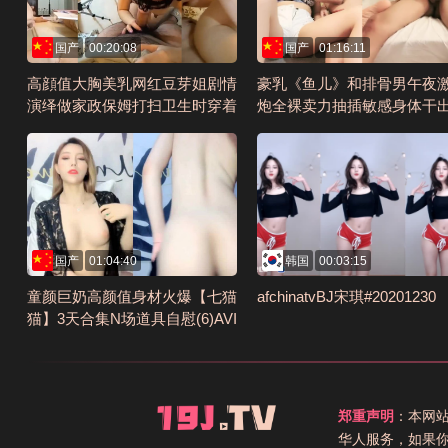
国产
00:20:08
国产
01:16:11
高顔值大胸美乳网红豆芽姐剧情
豪乳《鱼儿》和排骨男午夜
演绎做家政保姆打扫卫生时穿着
炮全裸卖力抽插敏感身体干
太暴露被男主人在沙发上潜规则
浆叫的太浪编号B2CCCF90
啪啪国语编号7C772B49
国产
01:04:40
韩国
00:03:15
童颜巨奶高颜值身材火爆【七猫
afchinatvBJ宋琪#20201230
猫】3天合集N场道具自慰(6)AVI
编号A6CAFFB2
郑重声明
：本网
华人服务，如果