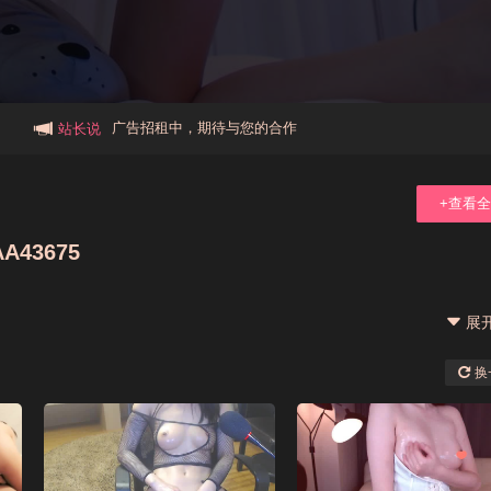
本站大事件(19j网站发展历程)
新手报道,扫盲科普帖
广告招租中，期待与您的合作
站长说
+查看
A43675
展
换