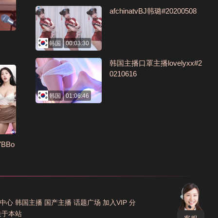
afchinatvBJ韩璐#20200508
韩国
00:03:30
韩国主播口罩主播lovelyxx#2
0210616
韩国
01:06:46
7BBo
中心
韩国主播
国产主播
话题广场
加入VIP
分
关于本站