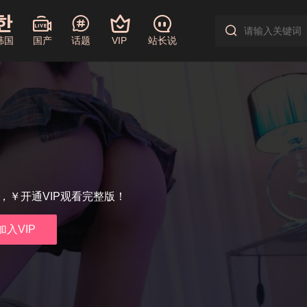
韩国
国产
话题
VIP
站长说
享，￥开通VIP观看完整版！
加入VIP