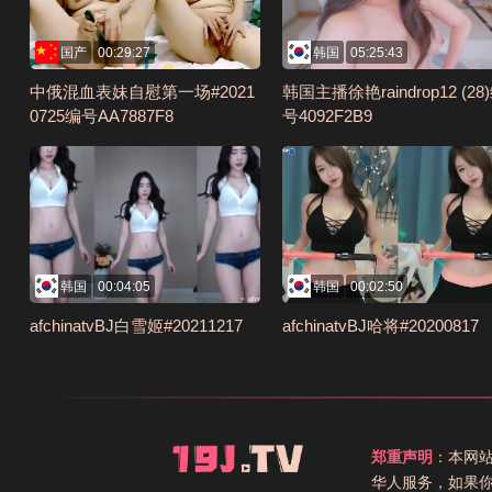
国产
00:29:27
韩国
05:25:43
中俄混血表妹自慰第一场#2021
韩国主播徐艳raindrop12 (28
0725编号AA7887F8
号4092F2B9
韩国
00:04:05
韩国
00:02:50
afchinatvBJ白雪姬#20211217
afchinatvBJ哈将#20200817
郑重声明
：本网
华人服务，如果