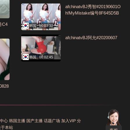
afchinatvBJ秀智#20190601O
h!MyMistake编号8F645D5B
号C4
韩国
00:03:30
afchinatvBJ阿允#20200607
韩国
00:02:45
828
中心
韩国主播
国产主播
话题广场
加入VIP
分
关于本站