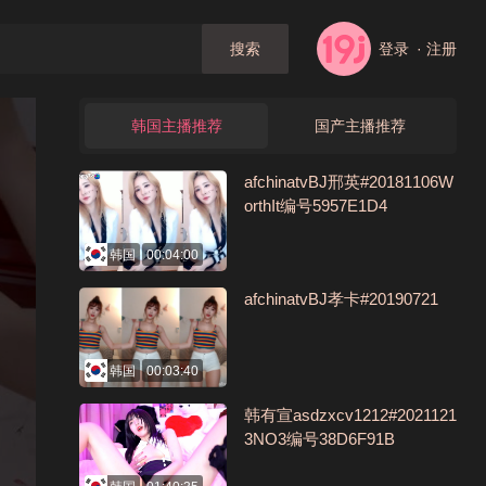
登录
· 注册
搜索
韩国主播推荐
国产主播推荐
afchinatvBJ邢英#20181106W
orthIt编号5957E1D4
韩国
00:04:00
afchinatvBJ孝卡#20190721
韩国
00:03:40
韩有宣asdzxcv1212#2021121
3NO3编号38D6F91B