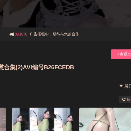
本站大事件(19j网站发展历程)
新手报道,扫盲科普帖
广告招租中，期待与您的合作
站长说
+查看
(2)AVI编号B26FCEDB
展
换