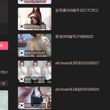
韩国
01:40:35
金荷娜163编号1DC7C9C2
韩国
00:04:15
香淑005编号274BB82D
全部
韩国
00:24:47
afchinatvBJ阿英#20200827
开简介
韩国
00:03:25
一批
afchinatvBJ画媜#20180820
韩国
00:03:20