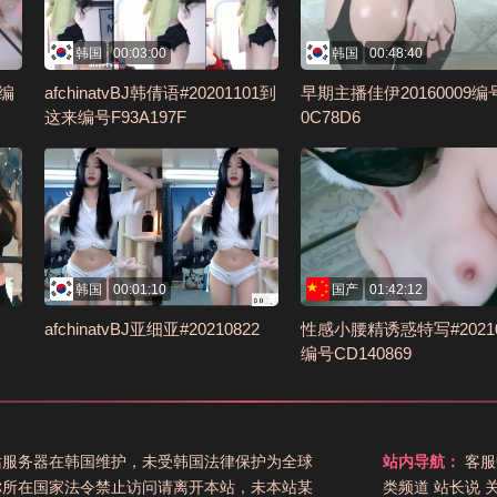
韩国
00:03:00
韩国
00:48:40
)编
afchinatvBJ韩倩语#20201101到
早期主播佳伊20160009编
这来编号F93A197F
0C78D6
韩国
00:01:10
国产
01:42:12
afchinatvBJ亚细亚#20210822
性感小腰精诱惑特写#20210
编号CD140869
站服务器在韩国维护，未受韩国法律保护为全球
站内导航：
客服
你所在国家法令禁止访问请离开本站，未本站某
类频道
站长说