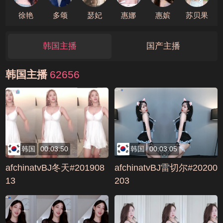
徐艳
多颂
瑟妃
惠娜
惠嫔
苏贝果
韩国主播
国产主播
韩国主播
62656
韩国
00:03:50
韩国
00:03:05
afchinatvBJ冬天#201908
afchinatvBJ雷切尔#20200
13
203