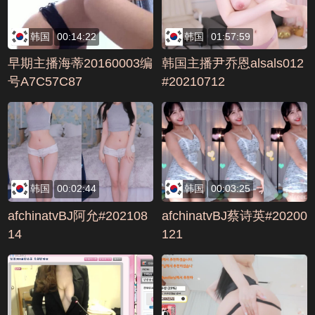
韩国
00:14:22
韩国
01:57:59
早期主播海蒂20160003编
韩国主播尹乔恩alsals012
号A7C57C87
#20210712
韩国
00:02:44
韩国
00:03:25
afchinatvBJ阿允#202108
afchinatvBJ蔡诗英#20200
14
121