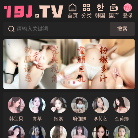
首页
分类
韩国
国产
登录
搜索
韩宝贝
青草
姬素
瑜伽妹
李荷艺
金荷娜