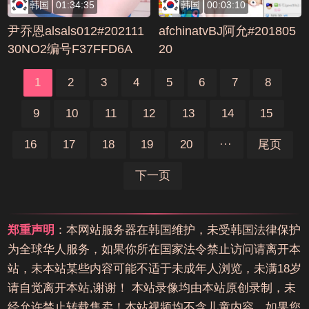
韩国
01:34:35
韩国
00:03:10
尹乔恩alsals012#202111
afchinatvBJ阿允#201805
30NO2编号F37FFD6A
20
1
2
3
4
5
6
7
8
9
10
11
12
13
14
15
16
17
18
19
20
···
尾页
下一页
郑重声明
：本网站服务器在韩国维护，未受韩国法律保护
为全球华人服务，如果你所在国家法令禁止访问请离开本
站，未本站某些内容可能不适于未成年人浏览，未满18岁
请自觉离开本站,谢谢！ 本站录像均由本站原创录制，未
经允许禁止转载售卖！本站视频均不含儿童内容，如果您