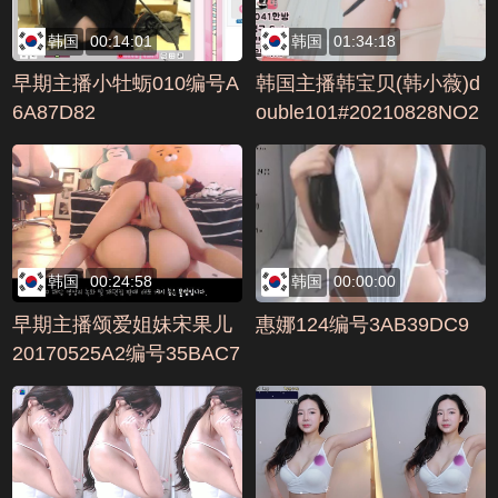
韩国
00:14:01
韩国
01:34:18
早期主播小牡蛎010编号A
韩国主播韩宝贝(韩小薇)d
6A87D82
ouble101#20210828NO2
编号D1BB9BE
韩国
00:24:58
韩国
00:00:00
早期主播颂爱姐妹宋果儿
惠娜124编号3AB39DC9
20170525A2编号35BAC7
CE