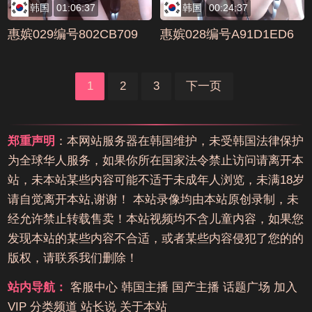
韩国
01:06:37
韩国
00:24:37
惠嫔029编号802CB709
惠嫔028编号A91D1ED6
1
2
3
下一页
郑重声明
：本网站服务器在韩国维护，未受韩国法律保护
为全球华人服务，如果你所在国家法令禁止访问请离开本
站，未本站某些内容可能不适于未成年人浏览，未满18岁
请自觉离开本站,谢谢！ 本站录像均由本站原创录制，未
经允许禁止转载售卖！本站视频均不含儿童内容，如果您
发现本站的某些内容不合适，或者某些内容侵犯了您的的
版权，请联系我们删除！
站内导航：
客服中心
韩国主播
国产主播
话题广场
加入
VIP
分类频道
站长说
关于本站