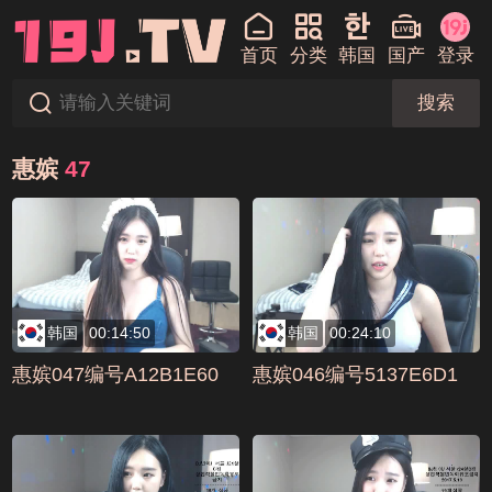
首页
分类
韩国
国产
登录
搜索
惠嫔
47
韩国
00:14:50
韩国
00:24:10
惠嫔047编号A12B1E60
惠嫔046编号5137E6D1