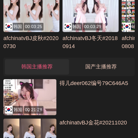
BA81
韩国
00:03:25
韩国
00:03:29
韩
afchinatvBJ皮秋#2020
afchinatvBJ冬天#2018
afchi
0730
0914
0808
韩国主播推荐
国产主播推荐
得儿deer062编号79C646A5
韩国
00:21:28
afchinatvBJ金花#20211020