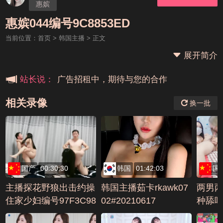
惠嫔
本站大事件(19j网站发展历程)
惠嫔044编号9C8853ED
当前位置：
首页
>
韩国主播
> 正文
新手报道,扫盲科普帖
展开简介
广告招租中，期待与您的合作
站长说：
相关录像
换一批
国产
00:30:30
韩国
01:42:03
国
主播探花野狼出击约操
韩国主播茹卡rkawk07
两男两
住家少妇编号97F3C98
02#20210617
种舔
4
翻让哥