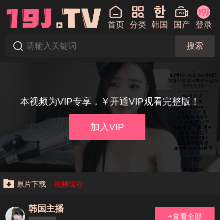
首页
分类
韩国
国产
登录
搜索
本视频为VIP专享，￥开通VIP观看完整版！
加入VIP
原片下载
视频缓存
韩国主播
+查看全部