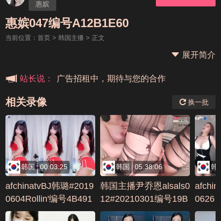
惠嫔
本站大事件(19j网站发展历程)
惠嫔047编号A12B1E60
当前位置：
首页
>
韩国主播
> 正文
新手报道,扫盲科普帖
展开简介
广告招租中，期待与您的合作
站长说：
相关录像
换一批
韩国
00:03:25
韩国
05:38:06
韩
afchinatvBJ韩璐#2019
韩国主播尹乔恩alsals0
afchi
0604Rollin'编号4B491
12#20210301编号19B
0626
142
7CE9E