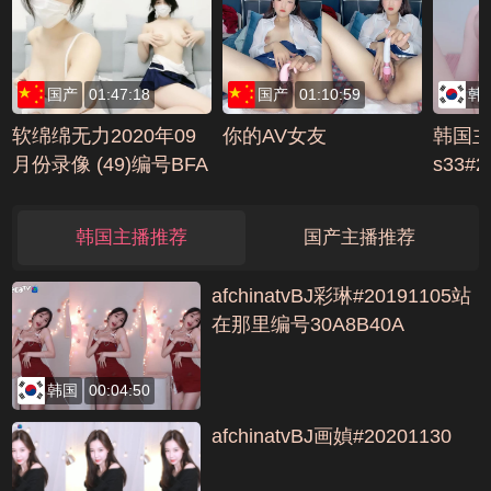
国产
01:47:18
国产
01:10:59
韩
软绵绵无力2020年09
你的AV女友
韩国主
月份录像 (49)编号BFA
s33#
7A36
号5D7
韩国主播推荐
国产主播推荐
afchinatvBJ彩琳#20191105站
在那里编号30A8B40A
韩国
00:04:50
afchinatvBJ画媜#20201130