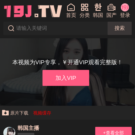
首页
分类
韩国
国产
登录
搜索
本视频为VIP专享，￥开通VIP观看完整版！
加入VIP
原片下载
视频缓存
韩国主播
+查看全部