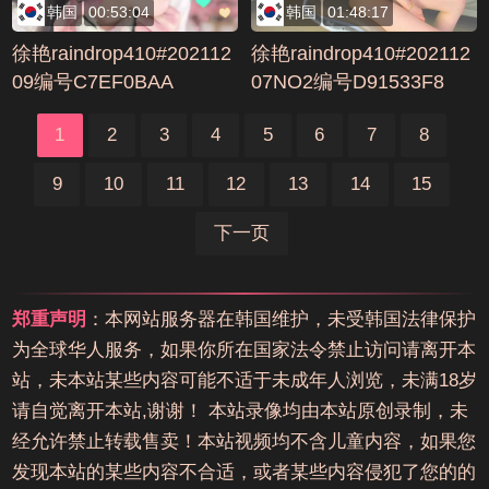
韩国
00:53:04
韩国
01:48:17
徐艳raindrop410#202112
徐艳raindrop410#202112
09编号C7EF0BAA
07NO2编号D91533F8
1
2
3
4
5
6
7
8
9
10
11
12
13
14
15
下一页
郑重声明
：本网站服务器在韩国维护，未受韩国法律保护
为全球华人服务，如果你所在国家法令禁止访问请离开本
站，未本站某些内容可能不适于未成年人浏览，未满18岁
请自觉离开本站,谢谢！ 本站录像均由本站原创录制，未
经允许禁止转载售卖！本站视频均不含儿童内容，如果您
发现本站的某些内容不合适，或者某些内容侵犯了您的的