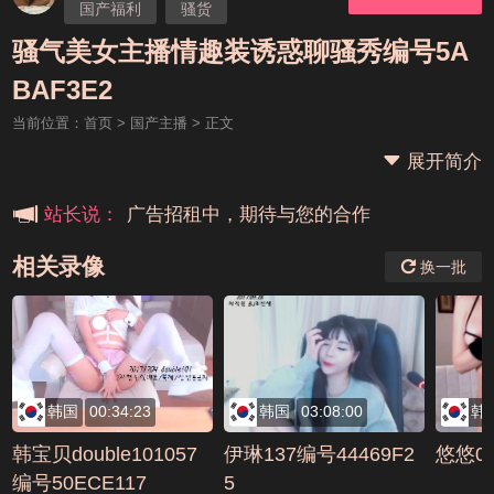
国产福利
骚货
骚气美女主播情趣装诱惑聊骚秀编号5A
本站大事件(19j网站发展历程)
BAF3E2
当前位置：
首页
>
国产主播
> 正文
新手报道,扫盲科普帖
展开简介
广告招租中，期待与您的合作
站长说：
相关录像
换一批
韩国
00:34:23
韩国
03:08:00
韩
韩宝贝double101057
伊琳137编号44469F2
悠悠04
编号50ECE117
5