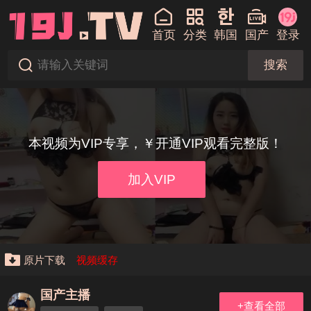
首页
分类
韩国
国产
登录
搜索
本视频为VIP专享，￥开通VIP观看完整版！
加入VIP
原片下载
视频缓存
国产主播
+查看全部