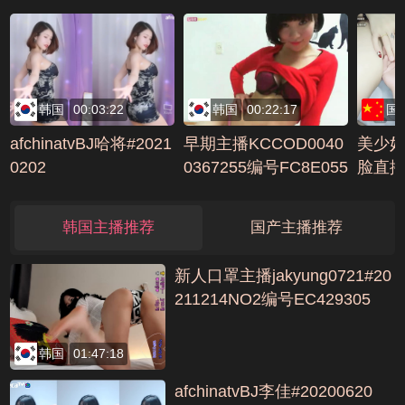
韩国
00:03:22
韩国
00:22:17
国
afchinatvBJ哈将#2021
早期主播KCCOD0040
美少
0202
0367255编号FC8E055
脸直
3
笔肚
ABBB
韩国主播推荐
国产主播推荐
新人口罩主播jakyung0721#20
211214NO2编号EC429305
韩国
01:47:18
afchinatvBJ李佳#20200620