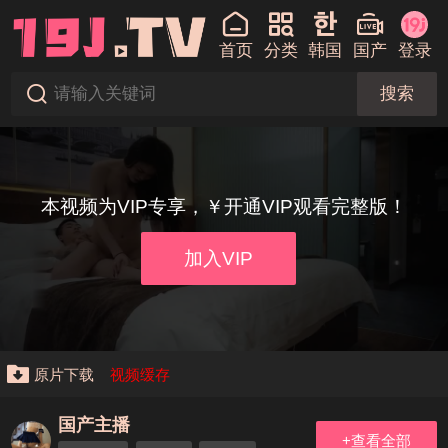
首页
分类
韩国
国产
登录
搜索
本视频为VIP专享，￥开通VIP观看完整版！
加入VIP
原片下载
视频缓存
国产主播
+查看全部