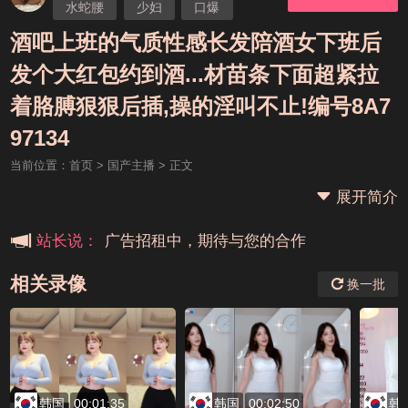
水蛇腰
少妇
口爆
酒吧上班的气质性感长发陪酒女下班后
发个大红包约到酒...材苗条下面超紧拉
着胳膊狠狠后插,操的淫叫不止!编号8A7
本站大事件(19j网站发展历程)
97134
当前位置：
首页
>
国产主播
> 正文
新手报道,扫盲科普帖
展开简介
广告招租中，期待与您的合作
站长说：
相关录像
换一批
韩国
00:01:35
韩国
00:02:50
韩