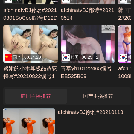
afchinatvBJ孙茗#2021
afchinatvBJ都诗#2021
韩国主
0801SoCool编号D12D
0514
2#202
B607
国产
00:24:23
韩国
00:29:42
韩
紧紧的小木耳极品诱惑
青草yh10122465编号
afchi
特写#20210822编号1
EB525B09
1008
B7F7E1A
6E5F
韩国主播推荐
国产主播推荐
afchinatvBJ徐雅#20210113