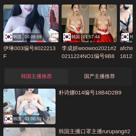
韩国
00:09:59
韩国
01:57:44
韩
伊琳003编号8022213
李成妍woowoo2021#2
afchi
F
0211224NO1编号9B8
18123
0973
韩国主播推荐
国产主播推荐
朴诗娜014编号18B4D2B9
韩国
01:00:53
韩国主播口罩主播rurupang#2