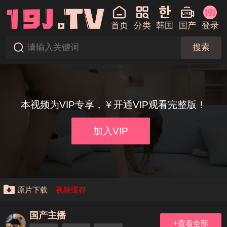
首页
分类
韩国
国产
登录
搜索
本视频为VIP专享，￥开通VIP观看完整版！
加入VIP
原片下载
视频缓存
国产主播
+查看全部