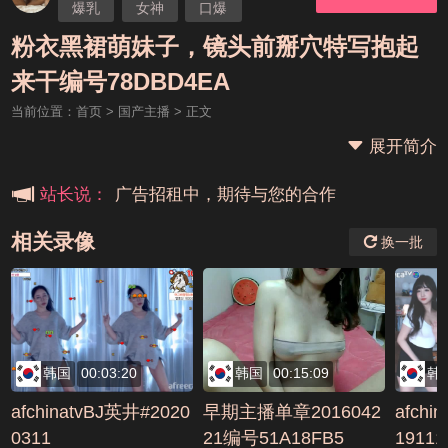
爆乳
女神
口爆
粉衣黑裙萌妹子，镜头前掰穴特写抱起
本站大事件(19j网站发展历程)
来干编号78DBD4EA
当前位置：
首页
>
国产主播
> 正文
新手报道,扫盲科普帖
展开简介
广告招租中，期待与您的合作
站长说：
相关录像
换一批
韩国
00:03:20
韩国
00:15:09
韩
afchinatvBJ英井#2020
早期主播单章2016042
afchi
0311
21编号51A18FB5
19111