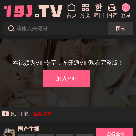
首页
分类
韩国
国产
登录
搜索
本视频为VIP专享，￥开通VIP观看完整版！
加入VIP
原片下载
视频缓存
国产主播
+查看全部