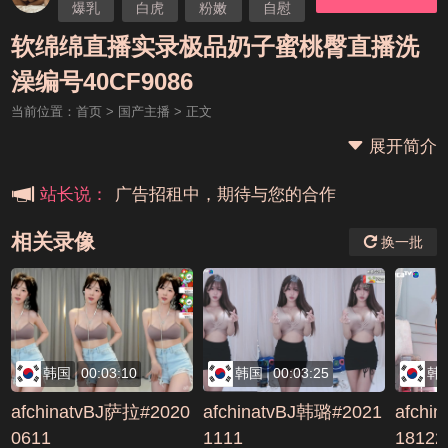
爆乳
白虎
粉嫩
自慰
学生
无毛
软绵绵
软绵绵直播实录极品奶子蜜桃臀直播洗
本站大事件(19j网站发展历程)
澡编号40CF9086
当前位置：
首页
>
国产主播
> 正文
新手报道,扫盲科普帖
展开简介
广告招租中，期待与您的合作
站长说：
相关录像
换一批
韩国
00:03:10
韩国
00:03:25
韩
afchinatvBJ萨拉#2020
afchinatvBJ韩璐#2021
afchi
0611
1111
18122