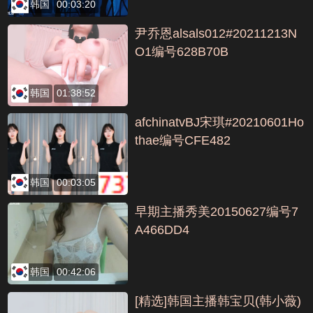
韩国
00:03:20
尹乔恩alsals012#20211213N
O1编号628B70B
韩国
01:38:52
afchinatvBJ宋琪#20210601Ho
thae编号CFE482
韩国
00:03:05
早期主播秀美20150627编号7
A466DD4
韩国
00:42:06
[精选]韩国主播韩宝贝(韩小薇)