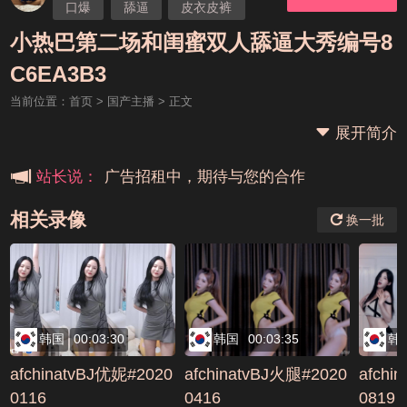
口爆
舔逼
皮衣皮裤
小热巴
小热巴第二场和闺蜜双人舔逼大秀编号8
本站大事件(19j网站发展历程)
C6EA3B3
当前位置：
首页
>
国产主播
> 正文
新手报道,扫盲科普帖
展开简介
广告招租中，期待与您的合作
站长说：
相关录像
换一批
韩国
00:03:30
韩国
00:03:35
韩
afchinatvBJ优妮#2020
afchinatvBJ火腿#2020
afchi
0116
0416
0819