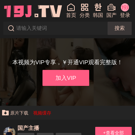
首页
分类
韩国
国产
登录
搜索
本视频为VIP专享，￥开通VIP观看完整版！
加入VIP
原片下载
视频缓存
国产主播
+查看全部