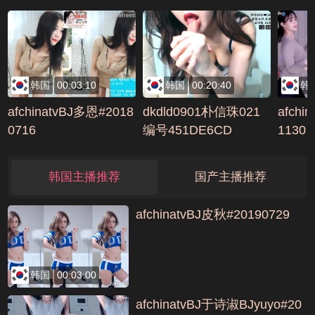
韩国
00:03:10
韩国
00:20:40
韩
afchinatvBJ多恩#2018
dkdld0901朴信珠021
afchi
0716
编号451DE6CD
1130
韩国主播推荐
国产主播推荐
afchinatvBJ皮秋#20190729
韩国
00:03:00
afchinatvBJ于诗淑BJyuyo#20