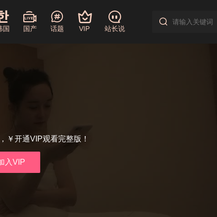
韩国
国产
话题
VIP
站长说
享，￥开通VIP观看完整版！
加入VIP