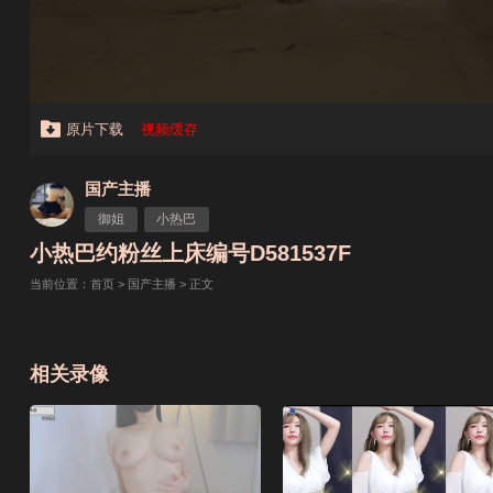
原片下载
视频缓存
国产主播
御姐
小热巴
小热巴约粉丝上床编号D581537F
当前位置：
首页
>
国产主播
> 正文
相关录像