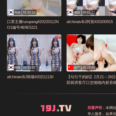
韩国
01:31:10
韩国
00:03:22
口罩主播rurupang#20220112N
afchinatvBJ阿英#20200915
O1编号4B9E5221
韩国
00:03:05
国产
01:15:39
afchinatvBJ韩璐#20211130
【勾引干妈妈】2月21～26日
部厨房客厅口交啪啪内射吞
(3)编号683DF4E7
郑重声明
：本网
华人服务，如果