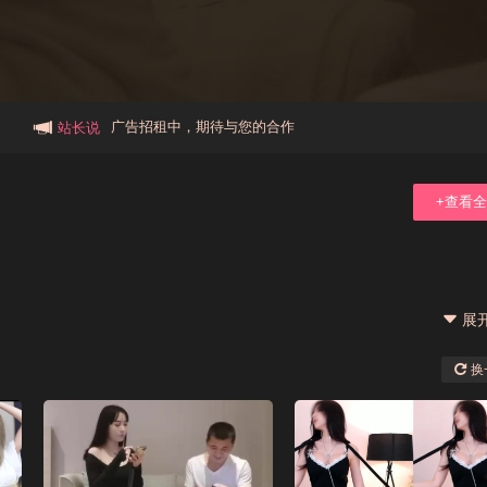
本站大事件(19j网站发展历程)
新手报道,扫盲科普帖
广告招租中，期待与您的合作
站长说
+查看
展
换