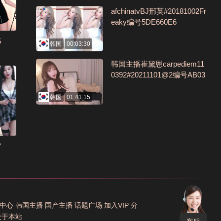
afchinatvBJ邢英#20181002Fr
eaky编号5DE660E6
5
韩国
00:03:30
韩国主播崔黛恩carpediem11
0392#20211101@2编号AB03
0
韩国
01:41:15
7
中心
韩国主播
国产主播
话题广场
加入VIP
分
关于本站