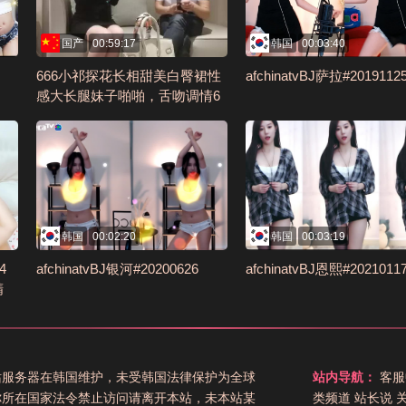
国产
00:59:17
韩国
00:03:40
666小祁探花长相甜美白臀裙性
afchinatvBJ萨拉#2019112
感大长腿妹子啪啪，舌吻调情6
9姿势口交上位骑坐大力猛操编
号87779C28
韩国
00:02:20
韩国
00:03:19
4
afchinatvBJ银河#20200626
afchinatvBJ恩熙#2021011
精
站服务器在韩国维护，未受韩国法律保护为全球
站内导航：
客服
你所在国家法令禁止访问请离开本站，未本站某
类频道
站长说