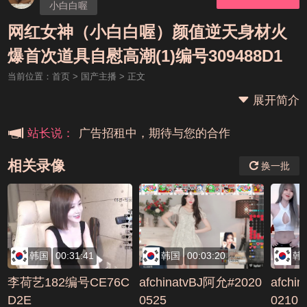
小白白喔
网红女神（小白白喔）颜值逆天身材火
本站大事件(19j网站发展历程)
爆首次道具自慰高潮(1)编号309488D1
当前位置：
首页
>
国产主播
> 正文
新手报道,扫盲科普帖
展开简介
广告招租中，期待与您的合作
站长说：
相关录像
换一批
韩国
00:31:41
韩国
00:03:20
韩
李荷艺182编号CE76C
afchinatvBJ阿允#2020
afchi
D2E
0525
0210