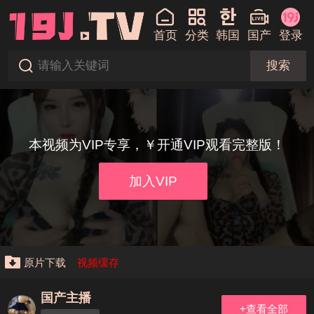
首页
分类
韩国
国产
登录
搜索
本视频为VIP专享，￥开通VIP观看完整版！
加入VIP
原片下载
视频缓存
国产主播
+查看全部