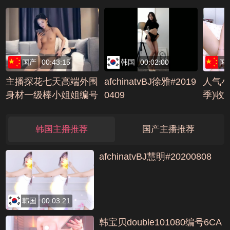
国产
00:43:15
韩国
00:02:00
国
主播探花七天高端外围
afchinatvBJ徐雅#2019
人气小
身材一级棒小姐姐编号
0409
季)收
8FF0A5D6
喷自慰合
号E50
韩国主播推荐
国产主播推荐
afchinatvBJ慧明#20200808
韩国
00:03:21
韩宝贝double101080编号6CA