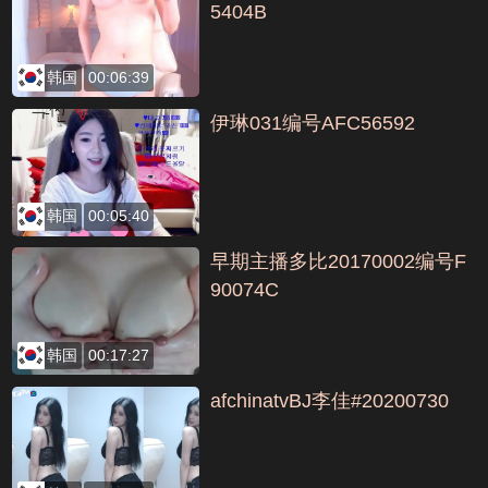
5404B
韩国
00:06:39
伊琳031编号AFC56592
韩国
00:05:40
早期主播多比20170002编号F
90074C
韩国
00:17:27
afchinatvBJ李佳#20200730