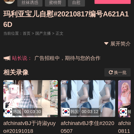
丝袜诱惑
蜜桃臀
自慰
无毛
国产主播
玛利亚宝儿自慰#20210817编号A621A1
本站大事件(19j网站发展历程)
玛利亚宝儿
6D
当前位置：
首页
>
国产主播
> 正文
新手报道,扫盲科普帖
展开简介
广告招租中，期待与您的合作
站长说：
相关录像
换一批
韩国
00:03:30
韩国
00:03:12
韩
afchinatvBJ于诗淑yuy
afchinatvBJ李佳#2020
afchi
o#20191018
0507
0811