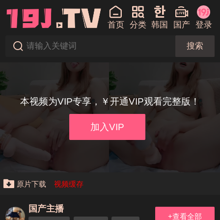
首页
分类
韩国
国产
登录
搜索
本视频为VIP专享，￥开通VIP观看完整版！
加入VIP
原片下载
视频缓存
国产主播
+查看全部