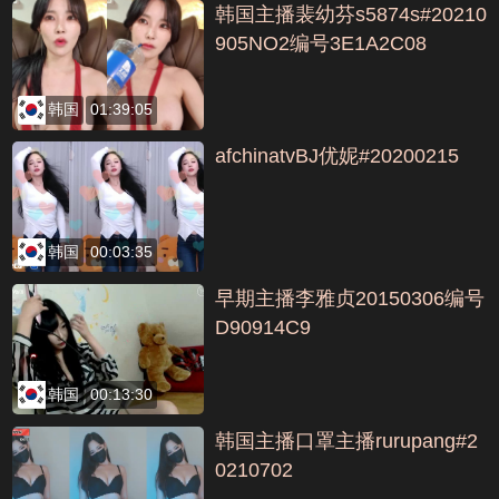
韩国主播裴幼芬s5874s#20210
905NO2编号3E1A2C08
韩国
01:39:05
afchinatvBJ优妮#20200215
韩国
00:03:35
早期主播李雅贞20150306编号
D90914C9
韩国
00:13:30
韩国主播口罩主播rurupang#2
0210702