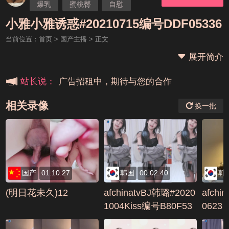
爆乳
蜜桃臀
自慰
本站大事件(19j网站发展历程)
国产主播
小雅
小雅小雅诱惑#20210715编号DDF05336
当前位置：
首页
>
国产主播
> 正文
新手报道,扫盲科普帖
展开简介
广告招租中，期待与您的合作
站长说：
相关录像
换一批
国产
01:10:27
韩国
00:02:40
韩
(明日花未久)12
afchinatvBJ韩璐#2020
afchi
1004Kiss编号B80F53
0623
3F