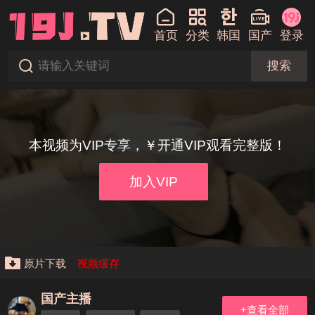
首页
分类
韩国
国产
登录
搜索
本视频为VIP专享，￥开通VIP观看完整版！
加入VIP
原片下载
视频缓存
国产主播
+查看全部