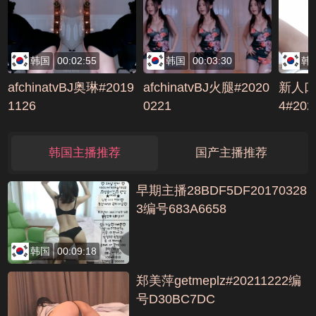
韩国
00:02:55
韩国
00:03:30
韩
afchinatvBJ奥琳#2019
afchinatvBJ火腿#2020
新人口罩
1126
0221
4#20
ECB7
韩国主播推荐
国产主播推荐
早期主播28BDF5DF20170328
3编号683A6658
韩国
00:09:18
郑美萍getmeplz#20211222编
号D30BC7DC