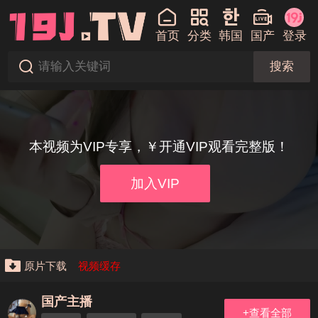
首页
分类
韩国
国产
登录
搜索
本视频为VIP专享，￥开通VIP观看完整版！
加入VIP
原片下载
视频缓存
国产主播
+查看全部