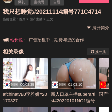
爆乳
蜜桃臀
自慰
本站大事件(19j网站发展历程)
国产主播
我只想睡觉#20211114编号771C4714
当前位置：
首页
>
国产主播
> 正文
新手报道,扫盲科普帖
展开简介
广告招租中，期待与您的合作
站长说：
相关录像
换一批
韩国
00:03:35
韩国
01:03:10
国
afchinatvBJ李雅妍#20
新人口罩主播superarti
国产
170327
st#20220101NO1编号
8FD4107A