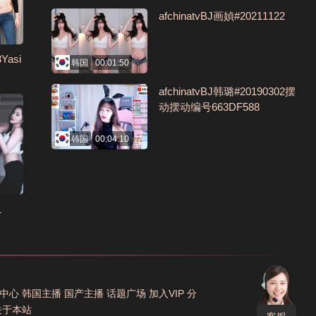
afchinatvBJ画媜#20211122
Yasi
韩国
00:01:50
afchinatvBJ韩璐#20190302摆
动摆动编号663DF588
韩国
00:04:10
1
中心
韩国主播
国产主播
话题广场
加入VIP
分
关于本站