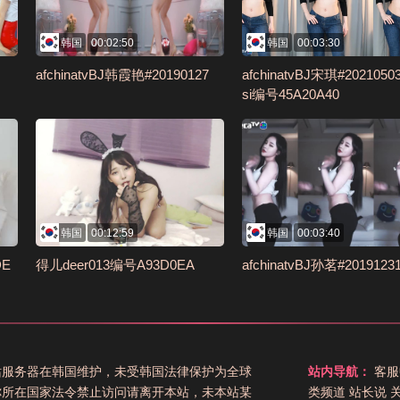
韩国
00:02:50
韩国
00:03:30
afchinatvBJ韩霞艳#20190127
afchinatvBJ宋琪#20210503
si编号45A20A40
韩国
00:12:59
韩国
00:03:40
DE
得儿deer013编号A93D0EA
afchinatvBJ孙茗#2019123
站服务器在韩国维护，未受韩国法律保护为全球
站内导航：
客服
你所在国家法令禁止访问请离开本站，未本站某
类频道
站长说