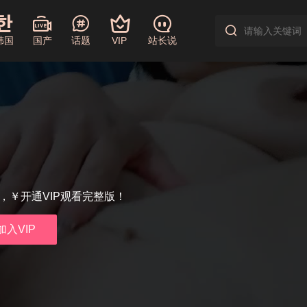
韩国
国产
话题
VIP
站长说
享，￥开通VIP观看完整版！
加入VIP