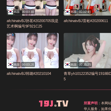
韩国
00:03:30
韩国
00:02:45
afchinatvBJ孙茗#20200705我是
afchinatvBJ雷彬#20200611
艺术啊编号9F921C25
韩国
00:03:20
韩国
00:15:25
afchinatvBJ韩璐#20210104
青草yh10122352编号1918B
5
郑重声明
：本网
华人服务，如果