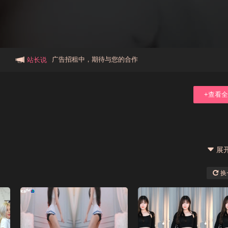
本站大事件(19j网站发展历程)
新手报道,扫盲科普帖
广告招租中，期待与您的合作
站长说
+查看
展
换