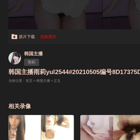
原片下载
视频缓存
韩国主播
雨莉
韩国主播雨莉yul2544#20210505编号8D17375
当前位置：
首页
>
韩国主播
> 正文
相关录像