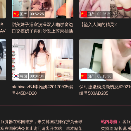
国产
00:52:26
国产
02:26:39
外各
甜美妹子浴室洗澡双人啪啪窗边
【坠入人间的精灵2
AV
口交摸奶子再到沙发上骑乘抽插
呻吟诱人编号3A775BD9
韩国
00:04:04
国产
03:15:36
afchinatvBJ李雅妍#20170905编
保时捷嫩模洗澡诱惑#20210
号445D4D20
编号500AD205
站服务器在韩国维护，未受韩国法律保护为全球
站内导航：
客服
你所在国家法令禁止访问请离开本站，未本站某
类频道
站长说