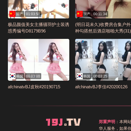
国产
01:03:50
国产
00:11:34
极品颜值美女主播骚羽护士装诱
(明日花未久)收费房合集户
惑秀编号D8179B96
种勾搭然后酒店啪啪大秀(31)
I编号A9D6B1B
韩国
00:03:00
韩国
00:03:25
afchinatvBJ皮秋#20190715
afchinatvBJ李佳#20200126
郑重声明
：本网
华人服务，如果