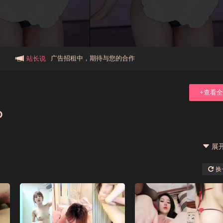
本站大事件(19j网站发展历程)
新手报道,扫盲科普帖
广告招租中，期待与您的合作
站长说
+查看
D
展
换