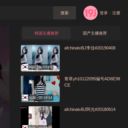
登录
· 注册
搜索
韩国主播推荐
国产主播推荐
afchinatvBJ李佳#20190408
韩国
00:03:09
青草yh10122095编号AD6E98
CE
韩国
00:19:14
afchinatvBJ阿允#20180614