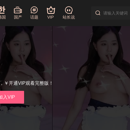
韩国
国产
话题
VIP
站长说
享，￥开通VIP观看完整版！
加入VIP