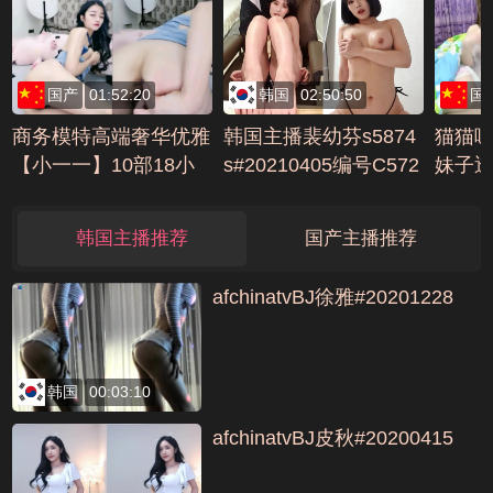
国产
01:52:20
韩国
02:50:50
国
商务模特高端奢华优雅
韩国主播裴幼芬s5874
猫猫
【小一一】10部18小
s#20210405编号C572
妹子
时超长合集五(1)编号1
4DCA
69口
BD79BAF
袜大力
韩国主播推荐
国产主播推荐
62F
afchinatvBJ徐雅#20201228
韩国
00:03:10
afchinatvBJ皮秋#20200415