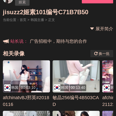
姬素
本站大事件(19j网站发展历程)
jisuzz2姬素101编号C71B7B50
当前位置：
首页
>
韩国主播
> 正文
新手报道,扫盲科普帖
展开简介
广告招租中，期待与您的合作
站长说：
相关录像
换一批
韩国
00:03:10
韩国
00:13:40
韩
afchinatvBJ邢英#2018
敏晶256编号4B503CA
afchi
0116
D
21122