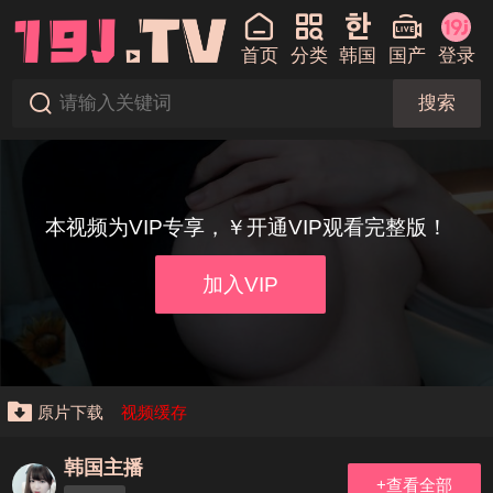
首页
分类
韩国
国产
登录
搜索
本视频为VIP专享，￥开通VIP观看完整版！
加入VIP
原片下载
视频缓存
韩国主播
+查看全部