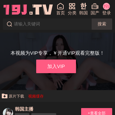
首页
分类
韩国
国产
登录
搜索
本视频为VIP专享，￥开通VIP观看完整版！
加入VIP
原片下载
视频缓存
韩国主播
+查看全部