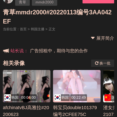
青草
mmdr2000
青草mmdr2000#20220113编号3AA042
本站大事件(19j网站发展历程)
EF
当前位置：
首页
>
韩国主播
> 正文
新手报道,扫盲科普帖
展开简介
广告招租中，期待与您的合作
站长说：
相关录像
换一批
韩国
00:04:00
韩国
00:22:49
国
afchinatvBJ高雅拉#20
韩宝贝double101379
渣女来
200623
编号2CFEE75C
2107