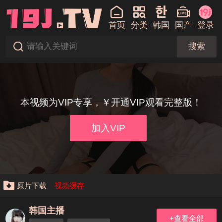
首页
分类
韩国
国产
登录
搜索
本视频为VIP专享，￥开通VIP观看完整版！
加入VIP
原片下载
视频缓存
韩国主播
+查看全部