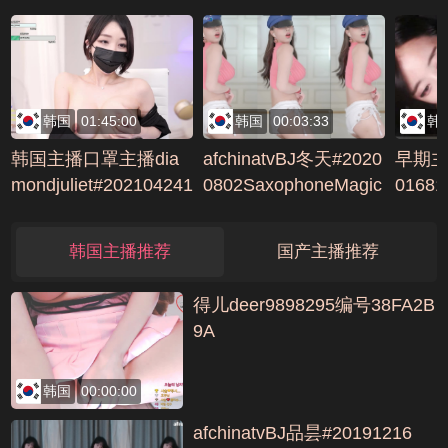
哥5P超级大战 (5)编号
D42BDE67
韩国
01:45:00
韩国
00:03:33
韩
韩国主播口罩主播dia
afchinatvBJ冬天#2020
早期主
mondjuliet#202104241
0802SaxophoneMagic
0168
编号D0EFA1D3
编号318A58D
D2
韩国主播推荐
国产主播推荐
得儿deer9898295编号38FA2B
9A
韩国
00:00:00
afchinatvBJ品昙#20191216