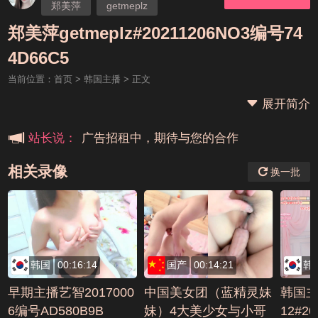
郑美萍
getmeplz
郑美萍getmeplz#20211206NO3编号74
本站大事件(19j网站发展历程)
4D66C5
当前位置：
首页
>
韩国主播
> 正文
新手报道,扫盲科普帖
展开简介
广告招租中，期待与您的合作
站长说：
相关录像
换一批
韩国
00:16:14
国产
00:14:21
韩
早期主播艺智2017000
中国美女团（蓝精灵妹
韩国主播
6编号AD580B9B
妹）4大美少女与小哥
12#20