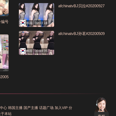
afchinatvBJ贝拉#20200927
子编号
韩国
00:03:18
afchinatvBJ孙茗#20200509
韩国
00:03:35
2005
中心
韩国主播
国产主播
话题广场
加入VIP
分
关于本站