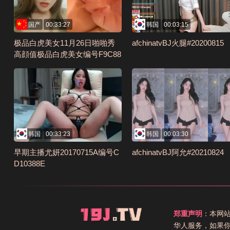
国产
00:33:27
韩国
00:03:15
极品白虎美女11月26日啪啪秀
afchinatvBJ火腿#20200815
高顔值极品白虎美女编号F9C88
033
韩国
00:33:23
韩国
00:03:30
早期主播尤妍20170715A编号C
afchinatvBJ阿允#20210824
D10388E
郑重声明
：本网
华人服务，如果