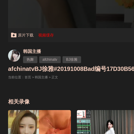
原片下载
视频缓存
韩国主播
热舞
afchinatv
BJ徐雅
afchinatvBJ徐雅#20191008Bad编号17D30B5
当前位置：
首页
>
韩国主播
> 正文
相关录像