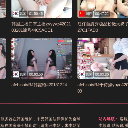
韩国
01:50:45
国产
00:47:21
韩国主播口罩主播zyyyyz#2021
旺仔自慰秀极品粉嫩大奶
03281编号44C5ACE1
27C1FAD0
韩国
00:03:50
韩国
00:03:30
afchinatvBJ韩霞艳#20181224
afchinatvBJ于诗淑yuyo#20
09
站服务器在韩国维护，未受韩国法律保护为全球
站内导航：
客服
你所在国家法令禁止访问请离开本站，未本站某
类频道
站长说