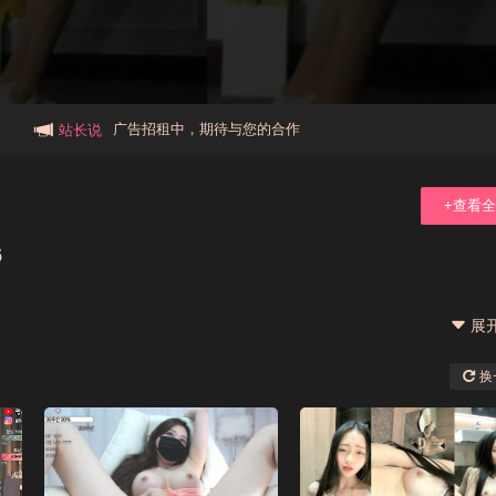
本站大事件(19j网站发展历程)
新手报道,扫盲科普帖
广告招租中，期待与您的合作
站长说
+查看
6
展
换