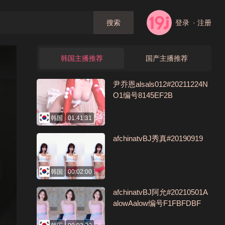
登录
· 注册
搜索
韩国主播推荐
国产主播推荐
尹乔恩alsals012#20211224N
O1编号8145EF2B
韩国
01:41:31
afchinatvBJ秀真#20190919
韩国
00:02:00
afchinatvBJ阿允#20210501A
alowAalow编号F1FBFDBF