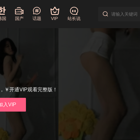
韩国
国产
话题
VIP
站长说
享，￥开通VIP观看完整版！
加入VIP