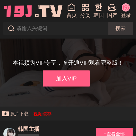
首页
分类
韩国
国产
登录
搜索
本视频为VIP专享，￥开通VIP观看完整版！
加入VIP
原片下载
视频缓存
韩国主播
+查看全部