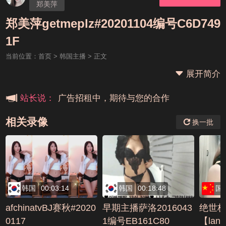
郑美萍
郑美萍getmeplz#20201104编号C6D749
本站大事件(19j网站发展历程)
1F
当前位置：
首页
>
韩国主播
> 正文
新手报道,扫盲科普帖
展开简介
广告招租中，期待与您的合作
站长说：
相关录像
换一批
韩国
00:03:14
韩国
00:18:48
国
afchinatvBJ赛秋#2020
早期主播萨洛2016043
绝世
0117
1编号EB161C80
【la