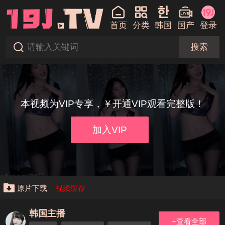
首页
分类
韩国
国产
登录
搜索
本视频为VIP专享，￥开通VIP观看完整版！
加入VIP
原片下载
视频缓存
韩国主播
+查看全部