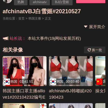
热舞
afchinatv
BJ白雪姬
afchinatvBJ白雪姬#20210527
当前位置：
首页
>
韩国主播
> 正文
展开简介
本站大事件(19j网站发展历程)
站长说：
相关录像
换一批
新手报道,扫盲科普帖
广告招租中，期待与您的合作
韩国
02:41:51
韩国
00:03:40
国
韩国主播口罩主播alllo
afchinatvBJ韩嘟妮#20
操女
ve1#202104232编号E
190423
159C4BA