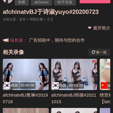
热舞
afchinatv
BJ于诗淑
本站大事件(19j网站发展历程)
afchinatvBJ于诗淑yuyo#20200723
当前位置：
首页
>
韩国主播
> 正文
新手报道,扫盲科普帖
展开简介
广告招租中，期待与您的合作
站长说：
相关录像
换一批
韩国
00:04:00
韩国
00:03:20
国
afchinatvBJ奥琳#2019
afchinatvBJ韩璐#2021
绝世
0716
1015
【la
大秀极