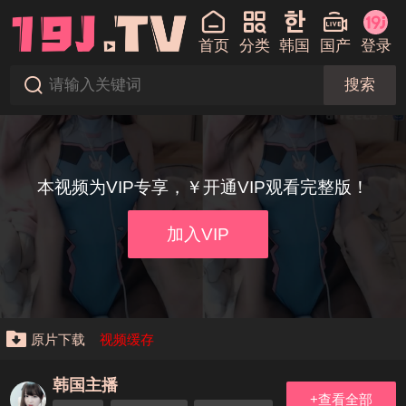
首页
分类
韩国
国产
登录
搜索
本视频为VIP专享，￥开通VIP观看完整版！
加入VIP
原片下载
视频缓存
韩国主播
+查看全部