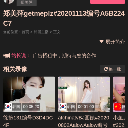
郑美萍
郑美萍getmeplz#20201113编号A5B224
本站大事件(19j网站发展历程)
C7
当前位置：
首页
>
韩国主播
> 正文
新手报道,扫盲科普帖
展开简介
广告招租中，期待与您的合作
站长说：
相关录像
换一批
韩国
00:05:20
韩国
00:01:00
国
徐艳131编号D3D4DC
afchinatvBJ画媜#2020
小鱼
4F
0802AalowAalow编号
#202