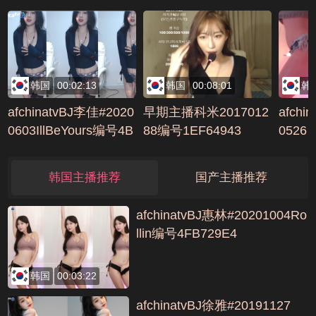
42BB5DE
C28
韩国
00:02:13
韩国
00:08:01
韩
afchinatvBJ李佳#2020
早期主播科米2017012
afchi
0603IllBeYours编号4B
88编号1EF64943
0526
61A895
韩国主播推荐
国产主播推荐
afchinatvBJ惠林#20201004Ro
llin编号4FB729E4
韩国
00:03:22
afchinatvBJ徐雅#20191127