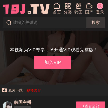
首页
分类
韩国
国产
登录
搜索
本视频为VIP专享，￥开通VIP观看完整版！
加入VIP
原片下载
视频缓存
韩国主播
+查看全部