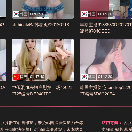
韩国
00:03:30
韩国
00:09:20
5G
afchinatvBJ韩嘟妮#20190713
早期主播6133533D201701
编号8704CEED
国产
01:47:40
韩国
04:12:39
DA
中俄混血表妹自慰第二场#2021
韩国主播徐艳raindrop1220
0725编号DE9407FC
07编号5D8C20E4
站服务器在韩国维护，未受韩国法律保护为全球
站内导航：
客服
你所在国家法令禁止访问请离开本站，未本站某
类频道
站长说