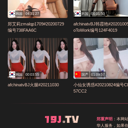
韩国
04:31:27
韩国
00:01:50
郑艾莉zmalqp1709#20200729
afchinatvBJ韩霞艳#2020100
编号738FAA6C
oToWork编号124F4019
韩国
00:03:55
国产
01:09:57
afchinatvBJ火腿#20211030
小仙女诱惑#20210824编号C
57CC2
郑重声明
：本网
华人服务，如果