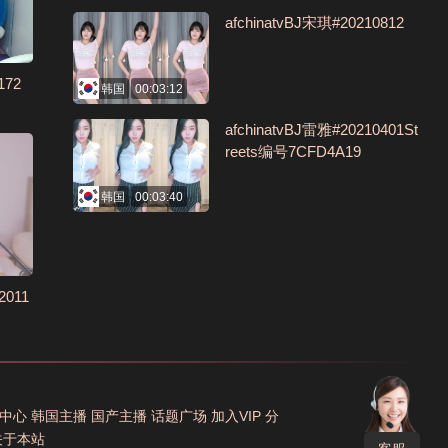
afchinatvBJ宋琪#20210812
172
韩国
00:03:12
afchinatvBJ雷雅#20210401St
reets编号7CFD4A19
韩国
00:03:40
2011
中心
韩国主播
国产主播
话题广场
加入VIP
分
关于本站