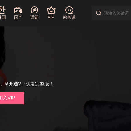
韩国
国产
话题
VIP
站长说
享，￥开通VIP观看完整版！
加入VIP