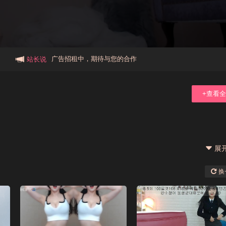
本站大事件(19j网站发展历程)
新手报道,扫盲科普帖
广告招租中，期待与您的合作
站长说
+查看
展
换