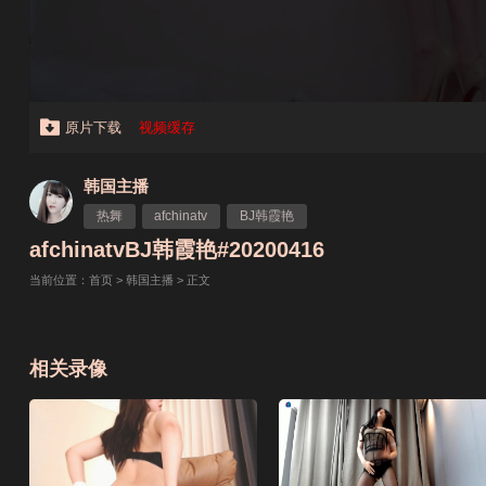
原片下载
视频缓存
韩国主播
热舞
afchinatv
BJ韩霞艳
afchinatvBJ韩霞艳#20200416
当前位置：
首页
>
韩国主播
> 正文
相关录像