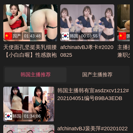
国产
01:43:48
韩国
00:03:55
国
天使面孔坚挺美乳细腰
afchinatvBJ孝卡#2020
主播
【小白白喔】性感旗袍
0825
兼职少
掰B自摸超诱惑编号5D
A1
F00E07
韩国主播推荐
国产主播推荐
韩国主播韩有宣asdzxcv1212#
202104051编号B9BA3EDB
韩国
01:34:06
afchinatvBJ裴美萍#20201022