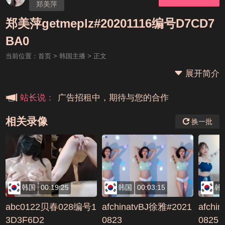
郑美萍
郑美萍getmeplz#20201116编号D7CD7
本站大事件(19j网站发展历程)
BA0
当前位置：
首页
>
韩国主播
> 正文
新手报道,扫盲科普帖
展开简介
广告招租中，期待与您的合作
站长说：
相关录像
换一批
韩国
00:19:25
韩国
00:03:15
韩
abc0122贝春028编号1
afchinatvBJ徐雅#2021
afchi
3D3F6D2
0823
0825