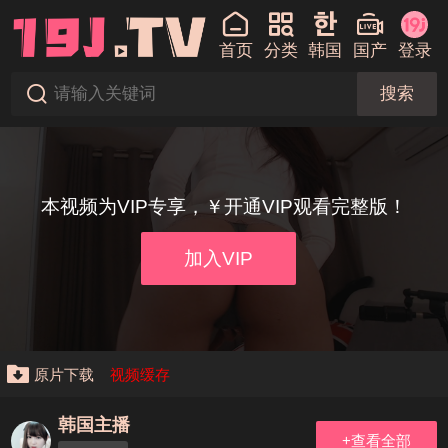
首页
分类
韩国
国产
登录
搜索
本视频为VIP专享，￥开通VIP观看完整版！
加入VIP
原片下载
视频缓存
韩国主播
+查看全部