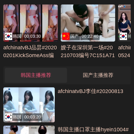
A948C4C0
DC
韩国
00:03:30
国产
00:22:40
韩
afchinatvBJ品昙#2020
嫂子在深圳第一场#20
afchi
0201KickSomeAss编
210703编号7C151A71
0524
号B2A65CC0
韩国主播推荐
国产主播推荐
afchinatvBJ李佳#20200813
韩国
00:03:20
韩国主播口罩主播hyein1004#