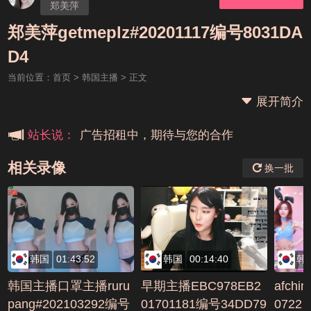
郑美萍
郑美萍getmeplz#20201117编号8031DA
本站大事件(19j网站发展历程)
D4
当前位置：
首页
>
韩国主播
> 正文
新手报道,扫盲科普帖
展开简介
广告招租中，期待与您的合作
站长说：
相关录像
换一批
韩国
01:43:52
韩国
00:14:40
韩
韩国主播口罩主播ruru
早期主播EBC978EB2
afchi
pang#202103292编号
01701181编号34DD79
0722