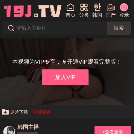
首页
分类
韩国
国产
登录
搜索
本视频为VIP专享，￥开通VIP观看完整版！
加入VIP
原片下载
视频缓存
韩国主播
+查看全部