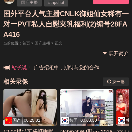
国产主播
stripchat
长腿露可
美胸
丰满
国外平台人气主播CNLK御姐仙女稀有一
肉感
对一PVT私人自慰夹乳福利(2)编号28FA
本站大事件(19j网站发展历程)
A416
当前位置：
首页
>
国产主播
> 正文
新手报道,扫盲科普帖
展开简介
广告招租中，期待与您的合作
站长说：
相关录像
换一批
国产
00:25:31
韩国
00:03:50
韩
12.09模特可乐呀啪啪
afchinatvBJ邢英#2018
afchi