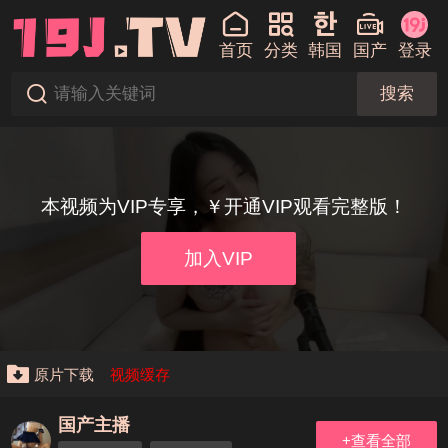
首页
分类
韩国
国产
登录
搜索
本视频为VIP专享，￥开通VIP观看完整版！
加入VIP
原片下载
视频缓存
国产主播
+查看全部