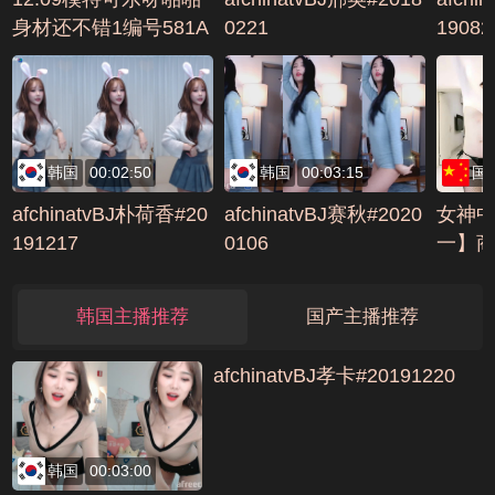
身材还不错1编号581A
0221
19082
7845
韩国
00:02:50
韩国
00:03:15
国
afchinatvBJ朴荷香#20
afchinatvBJ赛秋#2020
女神
191217
0106
一】
优雅下海
001
韩国主播推荐
国产主播推荐
afchinatvBJ孝卡#20191220
韩国
00:03:00