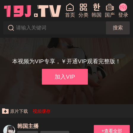
首页
分类
韩国
国产
登录
搜索
本视频为VIP专享，￥开通VIP观看完整版！
加入VIP
原片下载
视频缓存
韩国主播
+查看全部