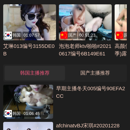
人老婆学者点编号89D
CE78
543F7
韩国
01:07:57
国产
00:51:23
国
艾琳013编号3155DE0
泡泡老师ktv啪啪#2021
高颜值
B
0617编号6B149E61
季)露
口交做
A0B0
韩国主播推荐
国产主播推荐
早期主播冬天005编号90EFA2
CC
韩国
01:06:45
afchinatvBJ宋琪#20201228