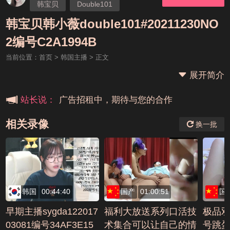
韩宝贝
Double101
韩小薇
韩宝贝韩小薇double101#20211230NO
本站大事件(19j网站发展历程)
2编号C2A1994B
当前位置：
首页
>
韩国主播
> 正文
新手报道,扫盲科普帖
展开简介
广告招租中，期待与您的合作
站长说：
相关录像
换一批
韩国
00:44:40
国产
01:00:51
国
早期主播sygda122017
福利大放送系列口活技
极品双
03081编号34AF3E15
术集合可以让自己的情
号跳蛋