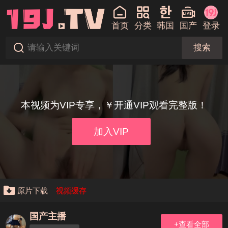
首页
分类
韩国
国产
登录
搜索
本视频为VIP专享，￥开通VIP观看完整版！
加入VIP
原片下载
视频缓存
国产主播
+查看全部