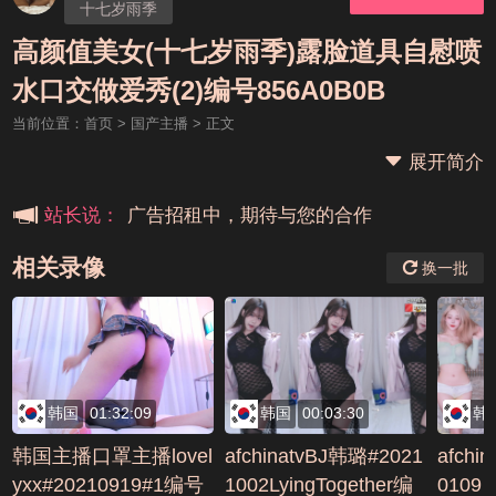
十七岁雨季
高颜值美女(十七岁雨季)露脸道具自慰喷
本站大事件(19j网站发展历程)
水口交做爱秀(2)编号856A0B0B
当前位置：
首页
>
国产主播
> 正文
新手报道,扫盲科普帖
展开简介
广告招租中，期待与您的合作
站长说：
相关录像
换一批
韩国
01:32:09
韩国
00:03:30
韩
韩国主播口罩主播lovel
afchinatvBJ韩璐#2021
afchi
yxx#20210919#1编号
1002LyingTogether编
0109