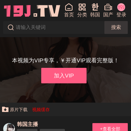
首页
分类
韩国
国产
登录
搜索
本视频为VIP专享，￥开通VIP观看完整版！
加入VIP
原片下载
视频缓存
韩国主播
+查看全部