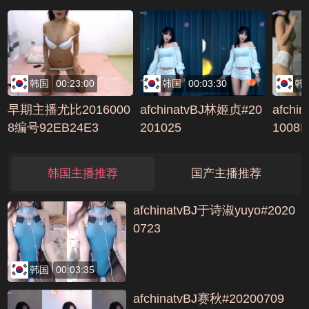
拍视频集合，素颜都这
么美，后入白白的美臀
不忘用笔在上面写字编
号2CE16A7C
韩国
00:23:00
韩国
00:03:30
韩
早期主播尤比2016000
afchinatvBJ林姬贞#20
afchi
8编号92EB24E3
201025
1008
56
韩国主播推荐
国产主播推荐
afchinatvBJ于诗淑yuyo#2020
0723
韩国
00:03:35
afchinatvBJ赛秋#20200709