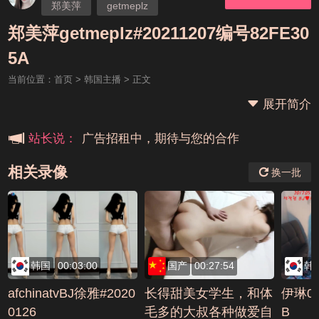
郑美萍
getmeplz
郑美萍getmeplz#20211207编号82FE30
本站大事件(19j网站发展历程)
5A
当前位置：
首页
>
韩国主播
> 正文
新手报道,扫盲科普帖
展开简介
广告招租中，期待与您的合作
站长说：
相关录像
换一批
韩国
00:03:00
国产
00:27:54
韩
afchinatvBJ徐雅#2020
长得甜美女学生，和体
伊琳08
0126
毛多的大叔各种做爱自
B