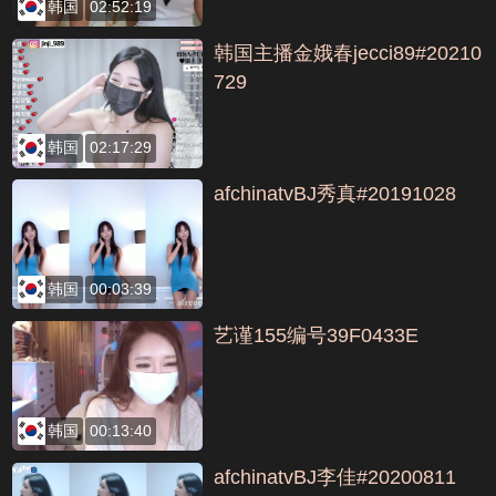
韩国
02:52:19
韩国主播金娥春jecci89#20210
729
韩国
02:17:29
afchinatvBJ秀真#20191028
韩国
00:03:39
艺谨155编号39F0433E
韩国
00:13:40
afchinatvBJ李佳#20200811